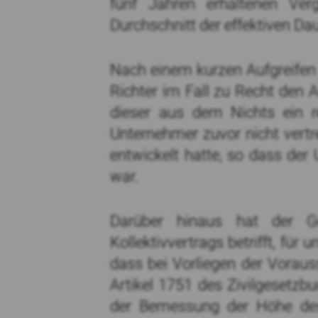
fünf Jahren erhaltenen Verg
Durchschnitt der effektiven Dau
Nach einem kurzen Aufgreifen d
Richter im Fall zu Recht den 
dieser aus dem Nichts ein r
Unternehmer zuvor nicht vert
entwickelt hatte, so dass de
war.
Darüber hinaus hat der Ge
Kollektivvertrags betrifft, für
dass bei Vorliegen der Vorau
Artikel 1751 des Zivilgesetzb
der Bemessung der Höhe des 