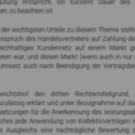
ütung entspricht, bei kürzerer Dauer des V
er, zu beachten ist.
er wichtigsten Urteile zu diesem Thema stellte
Anspruch des Handelsvertreters auf Zahlung d
eichhaltiges Kundennetz auf einem Markt g
reten war, und diesen Markt (wenn auch in nur
r Umsatz auch nach Beendigung der Vertragsbez
richtshof den dritten Rechtsmittelgrund,
 unzulässig erklärt und unter Bezugnahme auf das
ssetzungen für die Anerkennung des leistung
uches jede Anwendung von Kollektivverträgen 
Ausgleichs eine nachträgliche Bewertung d