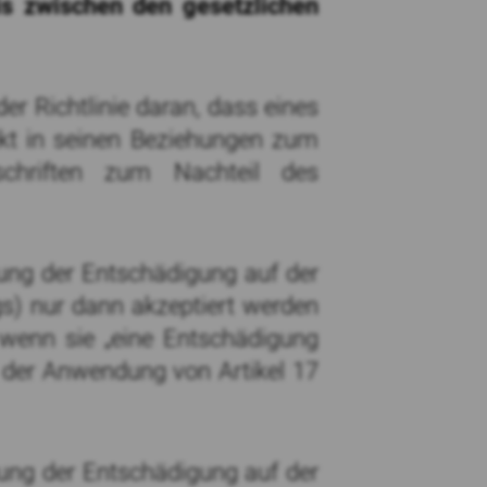
is zwischen den gesetzlichen
r Richtlinie daran, dass eines
ekt in seinen Beziehungen zum
chriften zum Nachteil des
rung der Entschädigung auf der
ags) nur dann akzeptiert werden
. wenn sie „eine Entschädigung
us der Anwendung von Artikel 17
ung der Entschädigung auf der