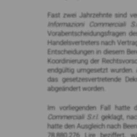
Fast zwei Jahrzehnte sind ve
Informazioni Commerciali S.r.
Vorabentscheidungsfragen des
Handelsvertreters nach Vertrag
Entscheidungen in diesem Berei
Koordinierung der Rechtsvorsch
endgültig umgesetzt wurden. 
das gesetzesvertretende De
abgeändert worden.
Im vorliegenden Fall hatte 
Commerciali S.r.l.
geklagt, nac
hatte den Ausgleich nach Beend
78.880.276 Lire beziffert, 