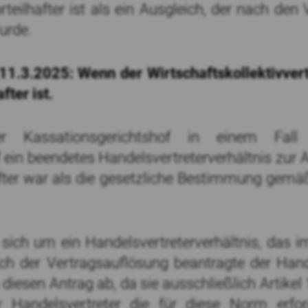
orteilhafter ist als ein Ausgleich, der nach de
urde.
11.3.2025: Wenn der Wirtschaftskollektivvert
fter ist.
 Kassationsgerichtshof in einem Fall
f ein beendetes Handelsvertreterverhältnis zur
fter war als die gesetzliche Bestimmung gemäß
 sich um ein Handelsvertreterverhältnis, das
h der Vertragsauflösung beantragte der Hande
 diesen Antrag ab, da sie ausschließlich Artike
Handelsvertreter die für diese Norm erfor