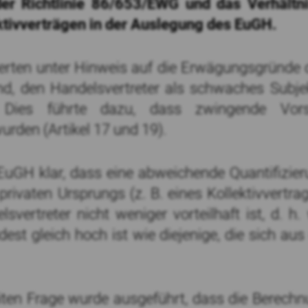
der Richtlinie 86/653/EWG und das Verhältn
tivverträgen in der Auslegung des EuGH.
erten unter Hinweis auf die Erwägungsgründe de
tand, den Handelsvertreter als schwaches Subj
 Dies führte dazu, dass zwingende Vors
urden (Artikel 17 und 19).
EuGH klar, dass eine abweichende Quantifizie
rivaten Ursprungs (z. B. eines Kollektivvertr
svertreter nicht weniger vorteilhaft ist, d. h
dest gleich hoch ist wie diejenige, die sich a
iten Frage wurde ausgeführt, dass die Berechn