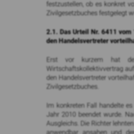
festzustellen, ob es konkret v
Zivilgesetzbuches festgelegt w
2.1. Das Urteil Nr. 6411 vom 
den Handelsvertreter vorteilha
Erst vor kurzem hat der
Wirtschaftskollektivvertrag au
den Handelsvertreter vorteilha
Zivilgesetzbuches.
Im konkreten Fall handelte es
Jahr 2010 beendet wurde. Nac
Ausgleichs. Die Richter lehnten
anwendbar ansahen und der 