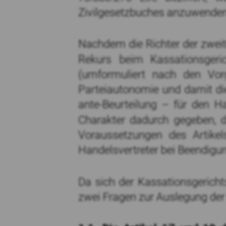
Zivilgesetzbuches anzuwenden 
Nachdem die Richter der zweit
Rekurs beim Kassationsgeric
(umformuliert nach den Vor
Parteiautonomie und damit die
ante-Beurteilung – für den Han
Charakter dadurch gegeben, d
Voraussetzungen des Artikel
Handelsvertreter bei Beendigun
Da sich der Kassationsgerich
zwei Fragen zur Auslegung der 