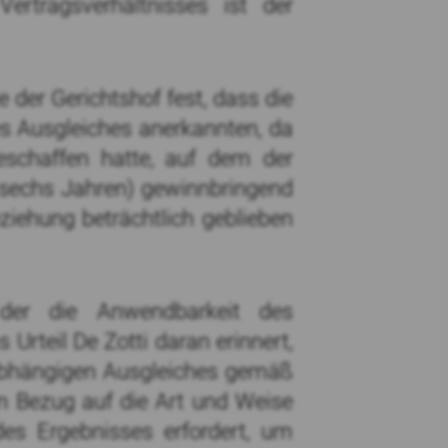
ertragsverhältnisses ist der
 der Gerichtshof fest, dass die
es Ausgleiches anerkannten, da
eschaffen hatte, auf dem der
 sechs Jahren) gewinnbringend
iehung beträchtlich geblieben
 der die Anwendbarkeit des
 Urteil De Zotti daran erinnert,
sabhängigen Ausgleiches gemäß
in Bezug auf die Art und Weise
es Ergebnisses erfordert, um