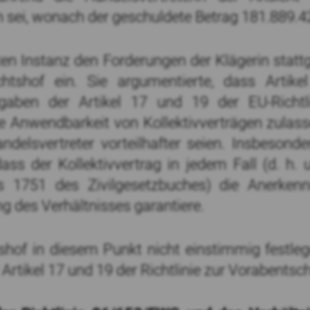
sei, wonach der geschuldete Betrag 181.889.420
en Instanz den Forderungen der Klägerin stat
htshof ein. Sie argumentierte, dass Artike
gaben der Artikel 17 und 19 der EU-Richtli
 Anwendbarkeit von Kollektivverträgen zulass
delsvertreter vorteilhafter seien. Insbesonder
ass der Kollektivvertrag in jedem Fall (d. h.
s 1751 des Zivilgesetzbuches) die Anerken
g des Verhältnisses garantiere.
tshof in diesem Punkt nicht einstimmig festle
Artikel 17 und 19 der Richtlinie zur Vorabentsc