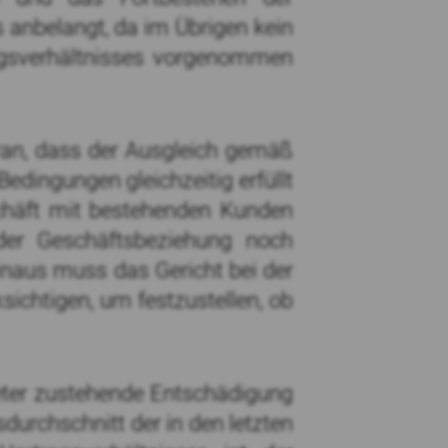
s anbelangt, da im Übrigen kein
gsverhältnisses vorgenommen
aran, dass der Ausgleich gemäß
edingungen gleichzeitig erfüllt
chäft mit bestehenden Kunden
der Geschäftsbeziehung noch
inaus muss das Gericht bei der
sichtigen, um festzustellen, ob
reter zustehende Entschädigung
urchschnitt der in den letzten