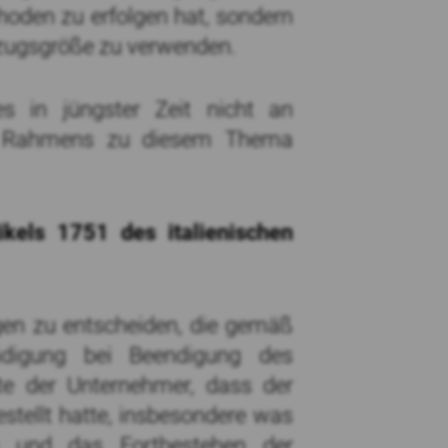
thoden zu erfolgen hat, sondern
 Bezugsgröße zu verwenden.
es in jüngster Zeit nicht an
chen Rahmens zu diesem Thema
kels 1751 des italienischen
gen zu entscheiden, die gemäß
ädigung bei Beendigung des
ete der Unternehmer, dass der
stellt hatte, insbesondere was
s und das Fortbestehen der