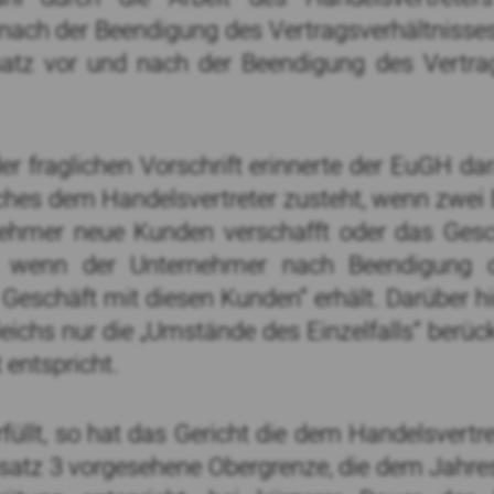
 nach der Beendigung des Vertragsverhältnisse
atz vor und nach der Beendigung des Vertra
der fraglichen Vorschrift erinnerte der EuGH d
ches dem Handelsvertreter zusteht, wenn zwei B
nehmer neue Kunden verschafft oder das Ges
b) wenn der Unternehmer nach Beendigung 
 Geschäft mit diesen Kunden“ erhält. Darüber h
ichs nur die „Umstände des Einzelfalls“ berück
 entspricht.
füllt, so hat das Gericht die dem Handelsvert
satz 3 vorgesehene Obergrenze, die dem Jahresd