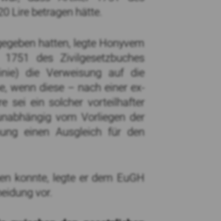
 Lire betragen hätte.
tgegeben hatten, legte Honyvem
l 1751 des Zivilgesetzbuches
nie) die Verweisung auf die
e, wenn diese – nach einer ex-
e sei ein solcher vorteilhafter
 unabhängig vom Vorliegen der
nung einen Ausgleich für den
gen konnte, legte er dem EuGH
heidung vor.