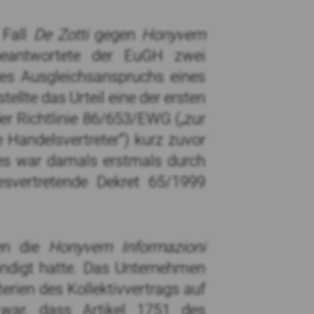
 Fall
De Zotti
gegen
Honyvem
beantwortete der EuGH zwei
des Ausgleichsanspruchs eines
llte das Urteil eine der ersten
der Richtlinie 86/653/EWG („zur
e Handelsvertreter“) kurz zuvor
hes war damals erstmals durch
svertretende Dekret 65/1999
n die
Honyvem Informazioni
ündigt hatte. Das Unternehmen
erien des Kollektivvertrags auf
t war, dass Artikel 1751 des