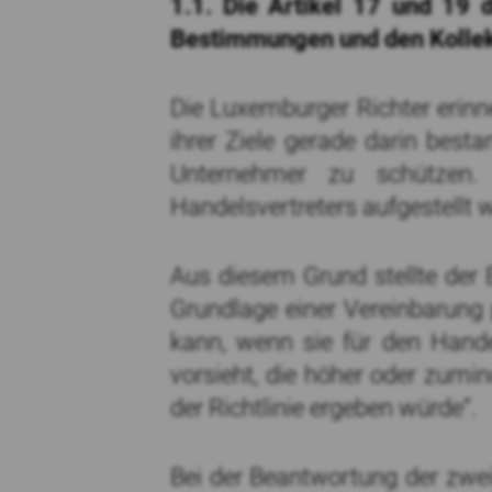
1.1. Die Artikel 17 und 19 
Bestimmungen und den Kollek
Die Luxemburger Richter erinn
ihrer Ziele gerade darin bes
Unternehmer zu schützen.
Handelsvertreters aufgestellt w
Aus diesem Grund stellte der 
Grundlage einer Vereinbarung p
kann, wenn sie für den Handel
vorsieht, die höher oder zumin
der Richtlinie ergeben würde“.
Bei der Beantwortung der zwe