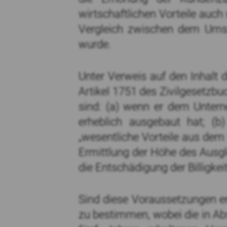
wirtschaftlichen Vorteile auch
Vergleich zwischen dem Ums
wurde.
Unter Verweis auf den Inhalt 
Artikel 1751 des Zivilgesetzbu
sind: (a) wenn er dem Unter
erheblich ausgebaut hat; (
„wesentliche Vorteile aus dem
Ermittlung der Höhe des Ausgle
die Entschädigung der Billigkeit
Sind diese Voraussetzungen er
zu bestimmen, wobei die in Ab