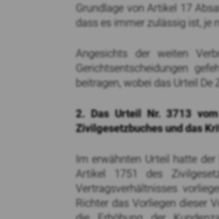
Grundlage von Artikel 17 Absat
dass es immer zulässig ist, je 
Angesichts der weiten Verbr
Gerichtsentscheidungen gefe
beitragen, wobei das Urteil De Z
2. Das Urteil Nr. 3713 vom
Zivilgesetzbuches und das Krit
Im erwähnten Urteil hatte de
Artikel 1751 des Zivilges
Vertragsverhältnisses vorlie
Richter das Vorliegen dieser 
die Erhöhung der Kundenza