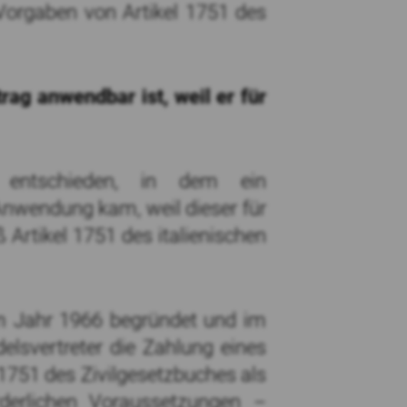
n Vorgaben von Artikel 1751 des
rag anwendbar ist, weil er für
 entschieden, in dem ein
 Anwendung kam, weil dieser für
 Artikel 1751 des italienischen
 im Jahr 1966 begründet und im
lsvertreter die Zahlung eines
l 1751 des Zivilgesetzbuches als
derlichen Voraussetzungen –