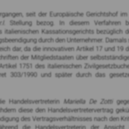
rgangen, seit der Europäische Gerichtshof im
l.
Stellung bezog. In diesem Verfahren 
 italienischen Kassationsgerichts bezüglich 
sbeendigung durch den Unternehmer. Damals ste
ch dar, da die innovativen Artikel 17 und 19 
riften der Mitgliedstaaten über selbstständig
Artikel 1751 des italienischen Zivilgesetzbuc
kret 303/1990 und später durch das gesetze
die Handelsvertreterin
Mariella De Zotti
gege
hdem diese den Handelsvertretervertrag gek
igung des Vertragsverhältnisses nach den Krit
während die Handelsvertreterin der Ansich