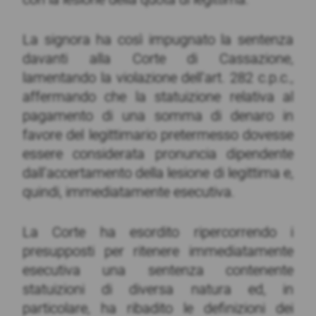
La signora ha così impugnato la sentenza
davanti alla Corte di Cassazione,
lamentando la violazione dell’art. 282 c.p.c.,
affermando che la statuizione relativa al
pagamento di una somma di denaro in
favore del legittimario pretermesso dovesse
essere considerata pronuncia dipendente
dall’accertamento della lesione di legittima e,
quindi, immediatamente esecutiva.
La Corte ha esordito ripercorrendo i
presupposti per ritenere immediatamente
esecutiva una sentenza contenente
statuizioni di diversa natura ed, in
particolare, ha ribadito le definizioni dei