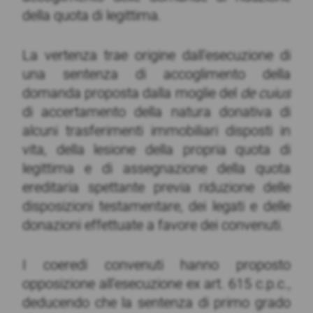
della quota di legittima.
La vertenza trae origine dall’esecuzione di
una sentenza di accoglimento della
domanda proposta dalla moglie del
de cuius
di accertamento della natura donativa di
alcuni trasferimenti immobiliari disposti in
vita, della lesione della propria quota di
legittima e di assegnazione della quota
ereditaria spettante previa riduzione delle
disposizioni testamentare, dei legati e delle
donazioni effettuate a favore dei convenuti.
I coeredi convenuti hanno proposto
opposizione all’esecuzione ex art. 615 c.p.c.,
deducendo che la sentenza di primo grado