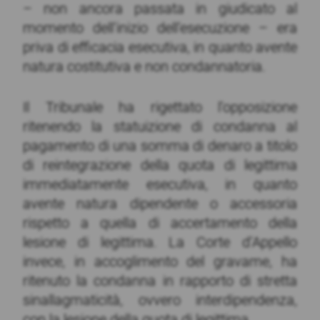
– non ancora passata in giudicato al
momento dell’inizio dell’esecuzione – era
priva di efficacia esecutiva, in quanto avente
natura costitutiva e non condannatoria.
Il Tribunale ha rigettato l’opposizione
ritenendo la statuizione di condanna al
pagamento di una somma di denaro a titolo
di reintegrazione della quota di legittima
immediatamente esecutiva, in quanto
avente natura dipendente o accessoria
rispetto a quella di accertamento della
lesione di legittima. La Corte d’Appello
invece, in accoglimento del gravame, ha
ritenuto la condanna in rapporto di stretta
sinallagmaticità, ovvero interdipendenza,
con la lesione della quota di legittima.