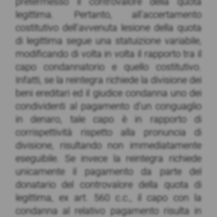
pretermesso il controvalore della quota
legittima. Pertanto, all’accertamento
costitutivo dell’avvenuta lesione della quota
di legittima segue una statuizione variabile,
modificando di volta in volta il rapporto tra il
capo condannatorio e quello costitutivo.
Infatti, se la reintegra richiede la divisione dei
beni ereditari ed il giudice condanna uno dei
condividenti al pagamento d’un conguaglio
in denaro, tale capo è in rapporto di
corrispettività rispetto alla pronuncia di
divisione, risultando non immediatamente
eseguibile. Se invece la reintegra richiede
unicamente il pagamento da parte del
donatario del controvalore della quota di
legittima, ex art. 560 c.c., il capo con la
condanna al relativo pagamento risulta in