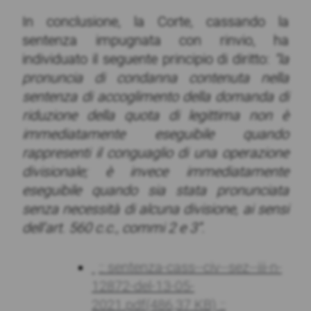
In conclusione, la Corte, cassando la
sentenza impugnata con rinvio, ha
individuato il seguente principio di diritto:
“la
pronuncia di condanna contenuta nella
sentenza di accoglimento della domanda di
riduzione della quota di legittima non è
immediatamente eseguibile quando
rappresenti il conguaglio di una operazione
divisionale; è invece immediatamente
eseguibile quando sia stata pronunciata
senza necessità di alcuna divisione, ai sensi
dell’art. 560 c.c., commi 2 e 3”.
:: sentenza-cass--civ--sez--iii-n-
12872-del-13-05-
2021.pdf
(486,37 KB)
::