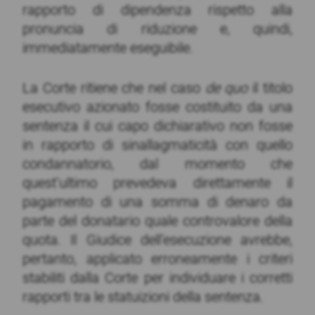
rapporto di dipendenza rispetto alla
pronuncia di riduzione e, quindi,
immediatamente eseguibile.
La Corte ritiene che nel caso
de quo
il titolo
esecutivo azionato fosse costituito da una
sentenza il cui capo dichiarativo non fosse
in rapporto di sinallagmaticità con quello
condannatorio, dal momento che
quest’ultimo prevedeva direttamente il
pagamento di una somma di denaro da
parte del donatario quale controvalore della
quota. Il Giudice dell’esecuzione avrebbe,
pertanto, applicato erroneamente i criteri
stabiliti dalla Corte per individuare i corretti
rapporti tra le statuizioni della sentenza.