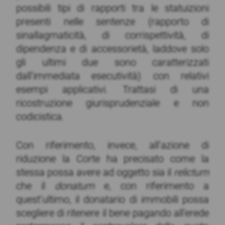
possibili tipi di rapporti tra le statuizioni
presenti nelle sentenze (rapporto di
sinallagmaticità, di corrispettività, di
dipendenza e di accessorietà, laddove solo
gli ultimi due sono caratterizzati
dall’immediata esecutività) con relativi
esempi applicativi. Trattasi di una
ricostruzione giurisprudenziale e non
codicistica.
Con riferimento, invece, all’azione di
riduzione la Corte ha precisato come la
stessa possa avere ad oggetto sia il
relictum
che il
donatum
e, con riferimento a
quest’ultimo, il donatario di immobili possa
scegliere di ritenere il bene pagando all’erede