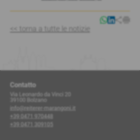
<< torna a tutte le notizie
Contatto
Via Leonardo da Vinci 20
39100 Bolzano
info@reiterer-marangoni.it
+39 0471 970448
+39 0471 309105