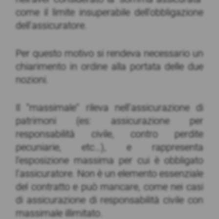
come il limite insuperabile dell’obbligazione
dell’assicuratore.
Per questo motivo si rendeva necessario un
chiarimento in ordine alla portata delle due
nozioni.
Il “massimale” rileva nell’assicurazione di
patrimoni (es: assicurazione per
responsabilità civile, contro perdite
pecuniarie, etc…), e rappresenta
l’esposizione massima per cui è obbligato
l’assicuratore. Non è un elemento essenziale
del contratto e può mancare, come nei casi
di assicurazione di responsabilità civile con
massimale illimitato.