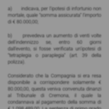
a) indicava, per l’ipotesi di infortunio non
mortale, quale “somma assicurata” l’importo
di € 80.000,00;
b) prevedeva un aumento di venti volte
dell’indennizzo se, entro 60 giorni
dall’evento, si fosse verificata un’ipotesi di
“tetraplegia o paraplegia” (art. 39 della
polizza).
Considerato che la Compagnia si era resa
disponibile a corrispondere solamente €
80.000,00, questa veniva convenuta dinanzi
al Tribunale di Cremona, il quale la
condannava al pagamento della somma di
€ 1.098.489,00. La sentenza di primo grado