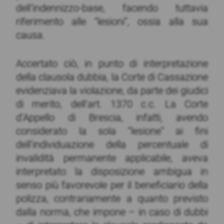
dell’indennizzo-base, facendo tuttavia
riferimento alle “lesioni”, ossia alla sua
causa.
Accertato ciò, in punto di interpretazione
della clausola dubbia, la Corte di Cassazione
evidenziava la violazione, da parte dei giudici
di merito, dell’art. 1370 c.c. La Corte
d’Appello di Brescia, infatti, avendo
considerato la sola “lesione” ai fini
dell’individuazione della percentuale di
invalidità permanente applicabile, aveva
interpretato la disposizione ambigua in
senso più favorevole per il beneficiario della
polizza, contrariamente a quanto previsto
dalla norma, che impone – in caso di dubbi