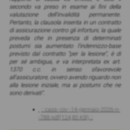
secondo va preso in esame ai fini della
valutazione dell’invalidità permanente.
Pertanto, la clausola inserita in un contratto
di assicurazione contro gli infortuni, la quale
preveda che in presenza di determinati
postumi sia aumentato l’indennizzo-base
previsto dal contratto “per la lesione”, è di
per sé ambigua, e va interpretata ex art.
1370 c.c. in senso sfavorevole
all’assicuratore, ovvero avendo riguardo non
alla lesione iniziale, ma ai postumi che ne
sono derivati”.
:: cass--civ--14-gennaio-2026-n-
-788.pdf
(124,80 KB)
::