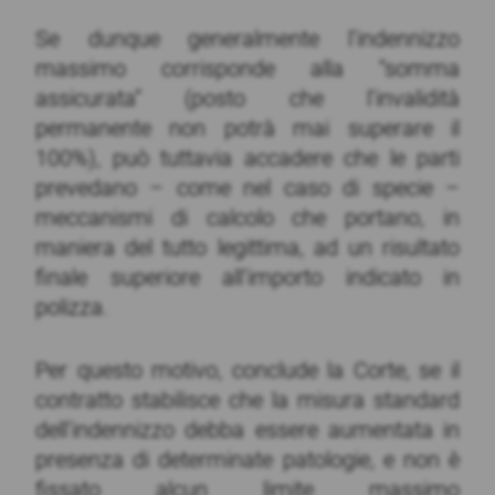
Se dunque generalmente l’indennizzo
massimo corrisponde alla “somma
assicurata” (posto che l’invalidità
permanente non potrà mai superare il
100%), può tuttavia accadere che le parti
prevedano – come nel caso di specie –
meccanismi di calcolo che portano, in
maniera del tutto legittima, ad un risultato
finale superiore all’importo indicato in
polizza.
Per questo motivo, conclude la Corte, se il
contratto stabilisce che la misura standard
dell’indennizzo debba essere aumentata in
presenza di determinate patologie, e non è
fissato alcun limite massimo