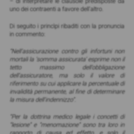
– di interpretare le clausole predisposte da
uno dei contraenti a favore dell’altro.
Di seguito i princìpi ribaditi con la pronuncia
in commento:
“Nell’assicurazione contro gli infortuni non
mortali la ‘somma assicurata’ esprime non il
tetto massimo dell’obbligazione
dell’assicuratore, ma solo il valore di
riferimento su cui applicare la percentuale di
invalidità permanente, al fine di determinare
la misura dell’indennizzo”.
“Per la dottrina medico legale i concetti di
“lesione” e “menomazione” sono tra loro in
rapporto di causa ed effetto, e solo il