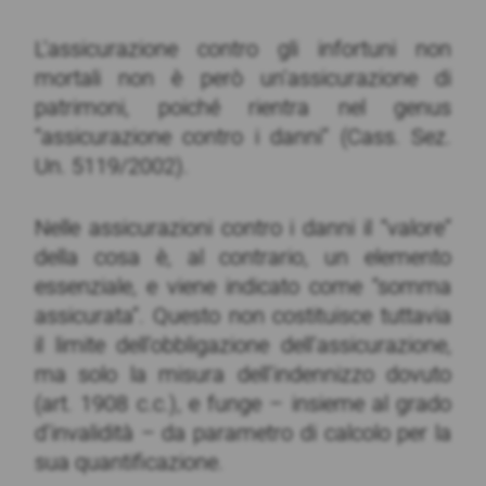
L’assicurazione contro gli infortuni non
mortali non è però un’assicurazione di
patrimoni, poiché rientra nel genus
“assicurazione contro i danni” (Cass. Sez.
Un. 5119/2002).
Nelle assicurazioni contro i danni il “valore”
della cosa è, al contrario, un elemento
essenziale, e viene indicato come “somma
assicurata”. Questo non costituisce tuttavia
il limite dell’obbligazione dell’assicurazione,
ma solo la misura dell’indennizzo dovuto
(art. 1908 c.c.), e funge – insieme al grado
d’invalidità – da parametro di calcolo per la
sua quantificazione.