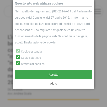
Salta
Questo sito web utilizza cookies
News
al
Nel rispetto del regolamento (UE) 2016/679 del Parlamento
contenuto
europeo e del Consiglio, del 27 aprile 2016, ti informiamo
che questo sito utilizza cookie propri tecnici e di terze parti
per consentirti una migliore navigazione ed un corretto
L’interpretazione a favore del
funzionamento delle pagine web. Se continui a navigare,
beneficiario delle polizze infortuni. I
accetti l'installazione dei cookie.
concetti di “somma assicurata”,
Cookie essenziali
“massimale”, “lesione” e
Cookie statistici
“menomazione”. I chiarimenti resi
Statistical cookies
dalla Corte di Cassazione
nell’ordinanza n. 788 del 14 gennaio
Accetta
2026
Aiuto
06.05.2026
Avv. Andrea Scala