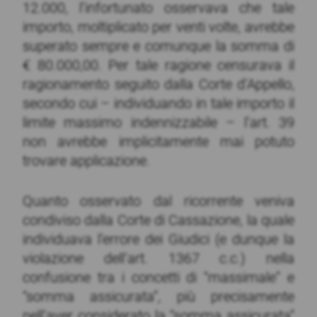
12.000, l’infortunato osservava che tale
importo, moltiplicato per venti volte, avrebbe
superato sempre e comunque la somma di
€ 80.000,00. Per tale ragione censurava il
ragionamento seguito dalla Corte d’Appello,
secondo cui – individuando in tale importo il
limite massimo indennizzabile – l’art. 39
non avrebbe implicitamente mai potuto
trovare applicazione.
Quanto osservato dal ricorrente veniva
condiviso dalla Corte di Cassazione, la quale
individuava l’errore dei Giudici (e dunque la
violazione dell’art. 1367 c.c.) nella
confusione tra i concetti di “massimale” e
“somma assicurata”, più precisamente
nell’aver considerato la “somma assicurata”