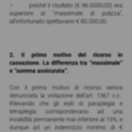
– poiché il risultato (€ 96.0000,00) era
superiore al “massimale di polizza”,
all’infortunato spettavano € 80.000,00.
2. Il primo motivo del ricorso in
cassazione. La differenza tra “massimale”
e “somma assicurata”.
Con il primo motivo di ricorso veniva
denunciata la violazione dell’art. 1367 c.c..
Rilevando che gli esiti di paraplegia e
tetraplegia corrispondevano ad una
invalidità permanente mai inferiore al 15%, e
dunque ad un indennizzo minimo di €