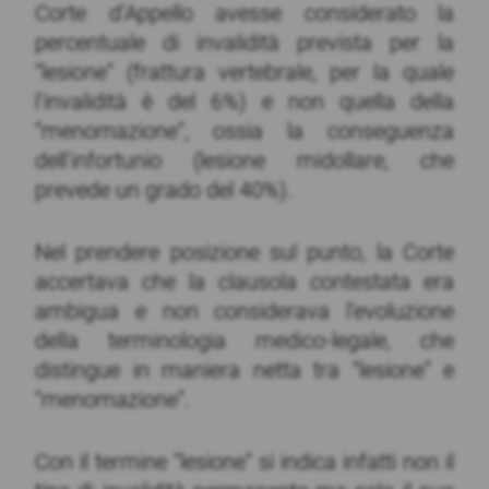
Corte d’Appello avesse considerato la
percentuale di invalidità prevista per la
“lesione” (frattura vertebrale, per la quale
l’invalidità è del 6%) e non quella della
“menomazione”, ossia la conseguenza
dell’infortunio (lesione midollare, che
prevede un grado del 40%).
Nel prendere posizione sul punto, la Corte
accertava che la clausola contestata era
ambigua e non considerava l’evoluzione
della terminologia medico-legale, che
distingue in maniera netta tra “lesione” e
“menomazione”.
Con il termine “lesione” si indica infatti non il