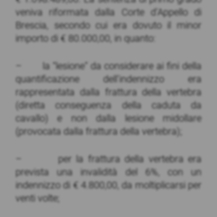
veniva riformata dalla Corte d’Appello di
Brescia, secondo cui era dovuto il minor
importo di € 80.000,00, in quanto:
– la “lesione” da considerare ai fini della
quantificazione dell’indennizzo era
rappresentata dalla frattura della vertebra
(diretta conseguenza della caduta da
cavallo) e non dalla lesione midollare
(provocata dalla frattura della vertebra);
– per la frattura della vertebra era
prevista una invalidità del 6%, con un
indennizzo di € 4.800,00, da moltiplicarsi per
venti volte;