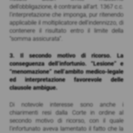
dell’obbligazione, è contraria all’art. 1367 c.c.
l’interpretazione che imponga, pur ritenendo
applicabile il moltiplicatore dell’indennizzo, di
contenere il risultato entro il limite della
“somma assicurata”.
3. Il secondo motivo di ricorso. La
conseguenza dell’infortunio. “Lesione” e
“menomazione” nell’ambito medico-legale
ed interpretazione favorevole delle
clausole ambigue.
Di notevole interesse sono anche i
chiarimenti resi dalla Corte in ordine al
secondo motivo di ricorso, con il quale
l’infortunato aveva lamentato il fatto che la