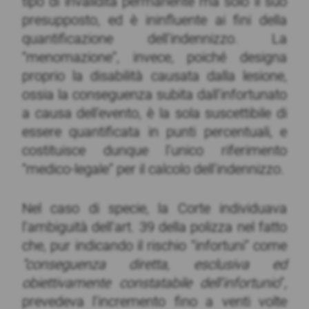
tipo di invalidità permanente ma solo il suo
presupposto, ed è ininfluente ai fini della
quantificazione dell’indennizzo. La
“menomazione”, invece, poiché designa
proprio la disabilità causata dalla lesione,
ossia la conseguenza subita dall’infortunato
a causa dell’evento, è la sola suscettibile di
essere quantificata in punti percentuali, e
costituisce dunque l’unico riferimento
“medico-legale” per il calcolo dell’indennizzo.
Nel caso di specie, la Corte individuava
l’ambiguità dell’art. 39 della polizza nel fatto
che, pur indicando il rischio “infortuni” come
“conseguenza diretta, esclusiva ed
obiettivamente constatabile dell’infortunio
”,
prevedeva l’incremento fino a venti volte