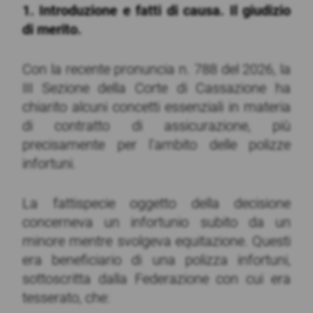
1. Introduzione e fatti di causa. Il giudizio
di merito.
Con la recente pronuncia n. 788 del 2026, la
III Sezione della Corte di Cassazione ha
chiarito alcuni concetti essenziali in materia
di contratto di assicurazione, più
precisamente per l’ambito delle polizze
infortuni.
La fattispecie oggetto della decisione
concerneva un infortunio subito da un
minore mentre svolgeva equitazione. Questi
era beneficiario di una polizza infortuni,
sottoscritta dalla Federazione con cui era
tesserato, che: