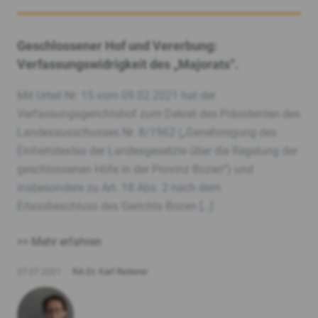
Geschlossener Hof und Vererbung:
Verfassungswidrigkeit des „Majorats“.
Mit Urteil Nr. 15 vom 09.02.2021 hat der
Verfassungsgerichtshof zum Dekret des Präsidenten des
Landesausschusses Nr. 8/1962 („Genehmigung des
Einheitstextes der Landesgesetzte über die Regelung der
geschlossenen Höfe in der Provinz Bozen“) und
insbesondere zu Art. 18 Abs. 2 nach dem
Erlassbeschluss des Gerichts Bozen […]
>> Mehr erfahren
07.07.2021
RA Dr. Karl Reiterer