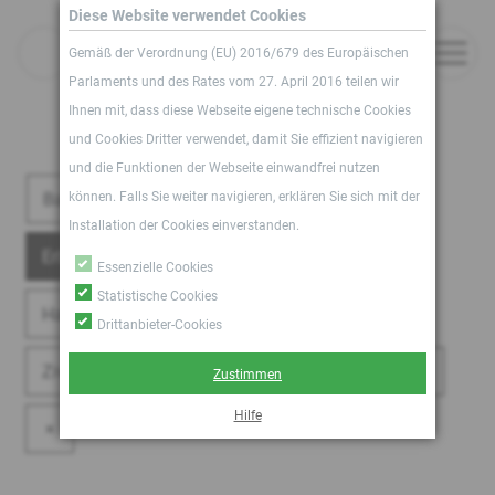
Verantwortlich
Diese Website verwendet Cookies
News
für
Gemäß der Verordnung (EU) 2016/679 des Europäischen
den
Parlaments und des Rates vom 27. April 2016 teilen wir
Inhalt
Ihnen mit, dass diese Webseite eigene technische Cookies
und Cookies Dritter verwendet, damit Sie effizient navigieren
und die Funktionen der Webseite einwandfrei nutzen
Bau- und Immobilienrecht
können. Falls Sie weiter navigieren, erklären Sie sich mit der
Installation der Cookies einverstanden.
Erbrecht Unternehmensfolge
Essenzielle Cookies
Statistische Cookies
Haftungs- und Schadensrecht Produkthaftung
Drittanbieter-Cookies
Zivil- und Prozessrecht
Zivilrecht Prozessrecht
Zustimmen
Hilfe
×