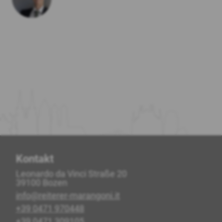
Kontakt
Leonardo da Vinci Straße 20
39100 Bozen
info@reiterer-marangoni.it
+39 0471 970448
+39 0471 309105